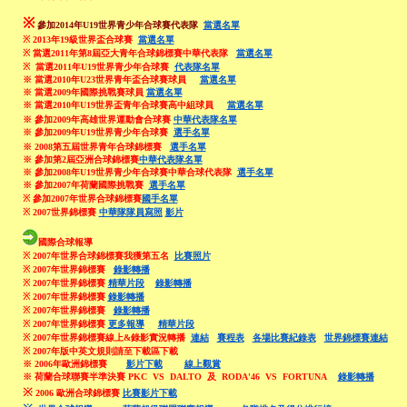
※
參加2014年
U19世界青少年合球賽代表隊
當選名單
※
2013年19級世界盃合球賽
當選名單
※
當選2011年第8屆亞大青年合球錦標賽中華代表隊
當選名單
※
當選
2011
年
U19
世界青少年合球賽
代表隊名單
※ 當選2010年U23
世界青年盃合球賽
球員
當選名單
※ 當選2009年國際挑戰賽球員
當選名單
※ 當選2010年U19
世界盃青年合球賽
高中組球員
當選名單
※ 參加2009年
高雄世界運動會合球賽
中華代表隊
名單
※ 參加2009年
U19世界青少年合球賽
選手名單
※ 2008第五屆世界青年合球錦標賽
選手名單
※ 參加第2屆亞洲合球錦標賽
中華代表隊名單
※ 參加2008年U19世界青少年合球賽中華合球代表隊
選
手名單
※ 參加2007年荷蘭國際挑戰賽
選手名單
※
參加2007年世界合球錦標賽
國手名單
※
2007世界錦標賽
中華隊隊員寫照
影片
國際合球報導
※
2007年世界合球錦標賽我獲第五名
比賽照片
※
2007年世界錦標賽
錄影轉播
※
2007年世界錦標賽
精華片段
錄影轉播
※
2007年世界錦標賽
錄影轉播
※
2007年世界錦標賽
錄影轉播
※
2007年世界錦標賽
更多報導
精華片段
※
2007年世界錦標賽線上&錄影實況轉播
連結
賽程表
各場比賽紀錄表
世界錦標賽連結
※
2007年版中英文規則請至下載區下載
※ 2006年歐洲錦標賽
影片下載
線上觀賞
※ 荷蘭合球聯賽半準決賽
PKC VS DALTO
及
RODA'46 VS FORTUNA
錄影轉播
※
2006 歐洲合球錦標賽
比賽影片下載