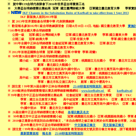
※
賀
中華U19合球代表隊拿下201
6
年世界盃合球賽第
三
名
※
大專盃合球錦標賽
比賽結果
冠軍 國立臺灣師範大學 亞軍國立臺北教育大學 季軍
※
I
KF Changes in the Subsitution Rules of Korfball to take effect from 1 Sept 2013
IKF 新版換人規則
2013年版
※
賀 2013年世界運動會合球賽中華 代表隊獲銅牌
※
歡迎報名參加102年C級合球教練講習會 日期:8月10日~11日, 地點: 國立臺北教育大學
實施
※
101學年度
全國大專合球錦標賽
公開一級 冠軍:國立台灣師範大學 亞軍:國立臺北教育大學 季軍:國立臺東大學 殿
公開二級 冠軍:銘傳大學 亞軍:世新大學 季軍:國立臺北教育
※
101年全國中正杯合球錦標賽 社會組冠軍:國立臺北教育大學G 亞軍:新北市
季軍:桃園縣 殿軍:國立臺北教育大學K
※ 2012年首都盃國際合球賽 冠軍:荷蘭2 亞軍:中華青 季軍:荷蘭1
※
99年第26屆全國中正杯合球錦標賽成績報告
國小組 ─ 冠軍：臺北市立南港國小 亞軍：桃園縣立元生國小 季軍：臺北市立北投
殿軍：臺北縣立大觀國小
國中組 ─ 冠軍：桃園縣立南崁高中(國中部)A 亞軍：臺北市立萬芳高中(國中部)A
季軍：臺北市立萬芳高中(國中部)B 殿軍：桃園縣立南崁高中(國中部)B
高中組 ─ 冠軍：臺北市立萬芳高中A 亞軍：桃園縣立南崁高中A
季軍：臺北市私立滬江高中A 殿軍：國立中壢高中A
※
請注意！99年第26屆全國中正杯合球錦標賽
25/40秒進攻時限規則
修訂版
※
2010歐洲合球錦標賽
整場比賽及精華錄影轉播網站：
www.korfbaltv.nl
或
korfbaltv.nl
※
99年臺北市中正盃合球錦標賽比賽結果 社會組冠軍：國立台北教育大學黃 亞軍
：TKC
季軍：國立台北教育大學
藍 高中組冠軍
：臺北市立萬芳高中A 亞軍：臺北市立萬
季軍：臺北市私立滬江高中 國中組冠軍：臺北市立萬芳高中(國中部)A 亞軍：臺
中(國中部)B
季軍：臺北市立介壽國中
※
26屆全國中正盃合球錦標賽社會大專組
各場比數及名次
※
99年臺北市中正盃合球錦標賽國小組 冠軍:桃園縣元生國小 亞軍:桃園縣南美國小 季軍:
※
2010修正最新合球規則自由傳球條文，"本自由傳球之修正條文將於全民運動會合球賽、26
及99年臺北市中正盃合球錦標賽採用"
中文版修正條文
英文版修正條文
※
請注意！99年第26屆全國中正杯合球錦標賽 教育部核准文號及部分條文有修改，請下載最新
最新競賽規程
報名表
25/40秒進攻時限規則