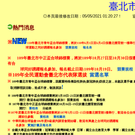
臺北
◎本頁最後修改日期：05/05/2021 01:20:
熱門消息
※
110年臺北市青年盃合球錦標賽，將於110年6月1日至6月4日假臺北體育館一樓舉
球運動之同好踴躍報名參加
競賽規程
報名表
※
109年臺北市中正盃合球錦標賽，將於109年10月27日至10月30日
有合
球同好踴躍報名參加。報名截止日期:109
年10月19日。
競賽規程
※
109年全民運動會臺北市代表隊選拔
當選名單
※
109年臺北市青年盃合球錦標賽，因嚴重特殊傳染性肺炎(新冠肺炎)防疫之故，未顧及選手健
!
取消辦理該活動，造成不便，敬請原諒
※
108年臺北市青年盃合球錦標賽將於3月18日~21日於臺北體育館一樓
開打! 歡迎各組球隊踴躍報名參加!!
競賽規程
報名表
賽程表
※
107年臺北市中正盃合球錦標賽將於10月16日~19日於臺北體育館四樓
開打!
賽程表
分組表
※
107年度臺北市青年盃合球錦標賽將於107年3月12日~15日假臺北體育館1樓舉行，歡迎各位合
躍前往參觀
賽程表
賽程圖表
※
中華民國合球協會106年度B級裁判講習會開始囉，歡迎有興趣之合球同好踴躍報
名參加
實施計畫及報名表
※
全國大專盃合球錦標賽：冠軍國立臺灣師範大學
亞軍：國立台北教育大學 季軍：國立台
※
臺北市參加全民運動會臺北市代表隊
獲選名單