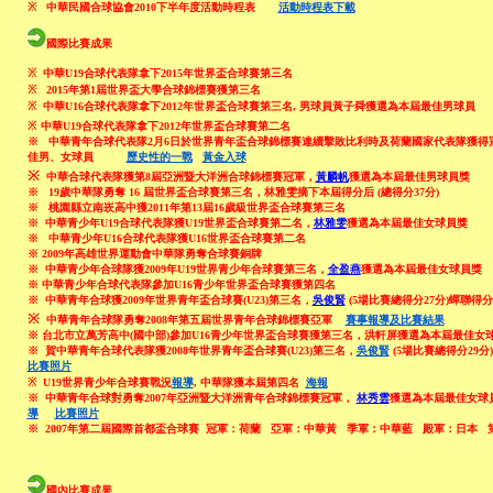
※
中華民國合球協
會2010下半年度活動時程表
活動時程表下載
國際比賽成果
※
中華U19合球代表隊拿下201
5
年世界盃合球賽第
三
名
※
2015
年第
1
屆世界盃大學合球錦標賽
獲第三名
※
中華U16合球代表隊拿下2012年世界盃合球賽第三名, 男球員黃子舜獲選為本屆最佳男球員
※
中華U19合球代表隊拿下2012年世界盃合球賽第二名
※ 中華青年合球代表隊2月6日於世界青年盃合球錦標賽連續擊敗比利時及荷蘭國家代表隊獲得
佳男、女球員
歷史性的一戰
黃金入球
※
中華合球代表隊
獲第
8
屆亞洲暨大洋洲合球錦標賽冠軍
，
黃麟帆
獲選為本屆最佳男球員獎
※ 19歲中華隊勇奪 16 屆世界盃合球賽第三名，林雅雯摘下本屆得分后 (總得分37分)
※ 桃園縣立南崁高中獲
2011
年第
13
屆
16
歲級世界盃合球賽
第三名
※ 中華青少年
U19合球代表隊
獲U19世界盃合球賽第二名，
林雅雯
獲選為本屆最佳女球員獎
※
中華青少年U16合球代表隊獲U16世
界盃合球賽第二名
※
2009年高雄世界運動會中華隊勇奪合球賽銅牌
※ 中華青少年合球隊獲2009年
U19世界青少年合球賽第三名，
全盈燕
獲選為本屆最佳女球員獎
※
中華青少年合球代表隊參加U16青少年世界盃合球賽獲第四名
※ 中華青年合球獲2009年世界青年盃合球賽(U23)第三名，
吳俊賢
(5場比賽總得分27分)蟬聯得
※
中華青年合球隊勇奪2008年第五屆世界青年合球錦標賽亞軍
賽事報導及比賽結果
※
台北市立萬芳高中(國中部)參加U16青少年世界盃合球賽獲第三名，洪軒屏獲選為本屆最佳女
※ 賀中華青年合球代表隊獲2008年世界青年盃合球賽(U23)第三名，
吳俊賢
(5場比賽總得分29
比賽照片
※
U19世界青少年合球賽戰況
報導
, 中華隊獲本屆第四名
海報
※ 中華青年合球對勇奪2007年亞洲暨大洋洲青年合球錦標賽冠軍，
林秀雲
獲選為本屆最佳女球
導
比賽照片
※ 2007年第二屆國際首都盃合球賽 冠軍：荷蘭 亞軍：中華黃 季軍：中華藍 殿軍：日本 
國內比賽成果