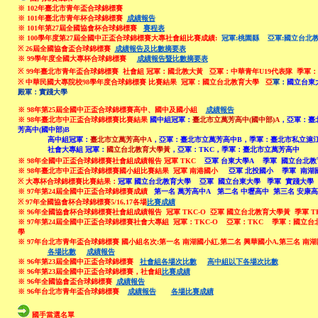
※
102年臺北市青年盃合球錦標賽
※
101年臺北市青年杯合球錦標賽
成績報告
※
101年第27屆全國協會杯合球錦標賽
賽程表
※
100學年度第27屆全國中正盃合球錦標賽大專社會組比賽成績:
冠軍:桃園縣 亞軍:國立台北
※ 26屆全國協會盃合球錦標賽
成績報告及比數摘要表
※ 99學年度全國大專杯合球錦標賽
成績報告暨比數摘要表
※
99年臺北市青年盃合球錦標賽 社會組 冠軍：
國北教大黃 亞軍：中華青年U19代表隊 季軍
※
中華民國大專院校
98
學年度合球錦標賽
比賽結果
冠軍：國立台北教育大學 亞
軍：
國立台東
殿軍：實踐大學
※ 98年第25屆全國中正盃合球錦標賽高中、國中及國小組
成績報告
※
98年臺北市中正盃合球錦標賽比賽結果
國中組冠軍：
臺北市立萬芳高中(國中部)A
，亞軍：臺
芳高中(國中部)B
高中組冠軍：
臺北市立萬芳高中A
，亞軍：臺北市立萬芳高中B，季軍：臺北市私立滬
社會大專組 冠軍：
國立台北教育大學黃
，亞軍：TKC，季軍：臺北市立萬芳高中
※
98年全國中正盃合球錦標賽
社會組
成績報告
冠軍 TKC
亞軍 台東大學A
季軍
國立台北教
※ 98年臺北市中正盃合球錦標賽國小組比賽結果
冠軍 南港國小
亞軍 北投國小
季軍
南湖
※ 大專杯合球錦標賽比賽結果：
冠軍 國立台北教育大學 亞軍 國立台東大學 季軍 實踐大學
※ 97年第24屆全國中正盃合球錦標賽成績
第一名 萬芳高中A 第二名 中壢高中 第三名 安康高
※ 97年全國協會杯合球錦標賽5/16,17各場
比賽成績
※ 96年全國協會杯合球錦標賽社會組成績報告 冠軍 TKC-O 亞軍 國立台北教育大學黃 季軍 T
※ 97年第24屆全國中正盃合球錦標賽
社會大專組
冠軍：TKC-O 亞軍：TKC 季軍：國立
學
※
97年
台北市青年盃合球錦標賽
國小組名次
:
第一名 南湖國小紅,第二名 興華國小A,第三名 南湖
各場比數
成績報告
※ 96年第23屆全國中正盃合球錦標賽
社會組各場次比數
高中組以下各場次比數
※ 96年第23屆全國中正盃合球錦標賽
，
社會組
比賽成績
※ 96年全國協會盃合球錦標賽
成績報告
※ 96年台北市青年盃合球錦標賽
成績報告
各場比賽成績
國手當選名單