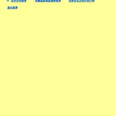
※
世界合球報導
荷蘭超級聯盟聯賽報導
各隊排名及得分排行榜
過往報導